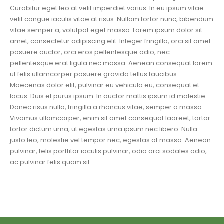
Curabitur eget leo at velit imperdiet varius. In eu ipsum vitae
velit congue iaculis vitae at risus. Nullam tortor nunc, bibendum
vitae semper a, volutpat eget massa. Lorem ipsum dolor sit
amet, consectetur adipiscing elit. Integer fringilla, orci sit amet
posuere auctor, orci eros pellentesque odio, nec
pellentesque erat ligula nec massa. Aenean consequat lorem
ut felis ullamcorper posuere gravida tellus faucibus.
Maecenas dolor elit, pulvinar eu vehicula eu, consequat et
lacus. Duis et purus ipsum. In auctor mattis ipsum id molestie.
Donec risus nulla, fringilla a rhoncus vitae, semper a massa.
Vivamus ullamcorper, enim sit amet consequat laoreet, tortor
tortor dictum urna, ut egestas urna ipsum nec libero. Nulla
justo leo, molestie vel tempor nec, egestas at massa. Aenean
pulvinar, felis porttitor iaculis pulvinar, odio orci sodales odio,
ac pulvinar felis quam sit.