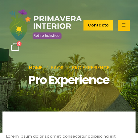
Contacto
0
HOME
FAQS
PRO EXPERIENCE
Pro Experience
Lorem ipsum dolor sit amet, consectetur adipiscing elit.