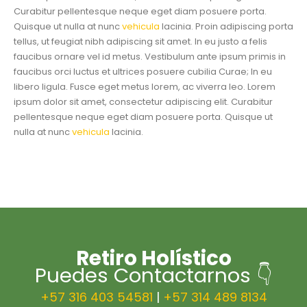
Curabitur pellentesque neque eget diam posuere porta.
Quisque ut nulla at nunc
vehicula
lacinia. Proin adipiscing porta
tellus, ut feugiat nibh adipiscing sit amet. In eu justo a felis
faucibus ornare vel id metus. Vestibulum ante ipsum primis in
faucibus orci luctus et ultrices posuere cubilia Curae; In eu
libero ligula. Fusce eget metus lorem, ac viverra leo. Lorem
ipsum dolor sit amet, consectetur adipiscing elit. Curabitur
pellentesque neque eget diam posuere porta. Quisque ut
nulla at nunc
vehicula
lacinia.
Retiro Holístico
Puedes Contactarnos 👇
+57 316 403 54581
|
+57 314 489 8134