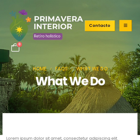
Contacto
0
HOME
FAQS
WHAT WE DO
What We Do
Lorem ipsum dolor sit amet, consectetur adipiscing elit.